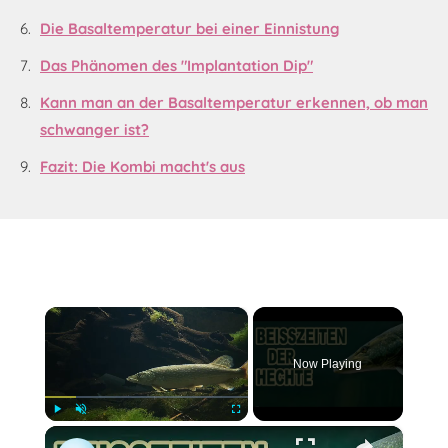
Die Basaltemperatur bei einer Einnistung
Das Phänomen des "Implantation Dip"
Kann man an der Basaltemperatur erkennen, ob man
schwanger ist?
Fazit: Die Kombi macht's aus
×
Now Playing
×
Play
Unmute
Fullscreen