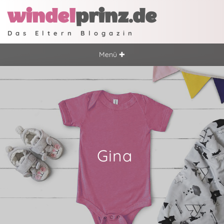
windel
prinz.de
Das Eltern Blogazin
Menü ✚
Gina