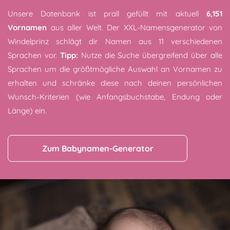
Unsere Datenbank ist prall gefüllt mit aktuell
6,151
Vornamen
aus aller Welt. Der XXL-Namensgenerator von
Windelprinz schlägt dir Namen aus 11 verschiedenen
Sprachen vor.
Tipp:
Nutze die Suche übergreifend über alle
Sprachen um die größtmögliche Auswahl an Vornamen zu
erhalten und schränke diese nach deinen persönlichen
Wunsch-Kriterien (wie Anfangsbuchstabe, Endung oder
Länge) ein.
Zum Babynamen-Generator