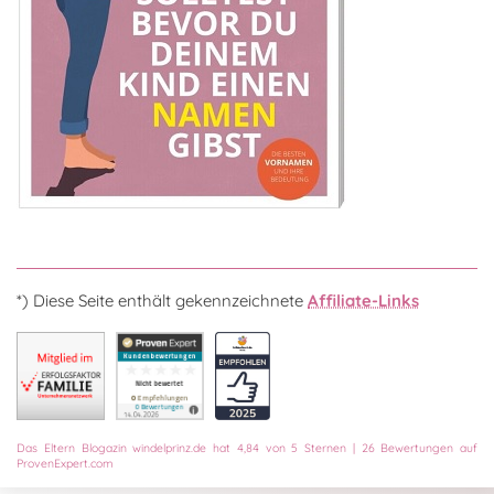
*) Diese Seite enthält gekennzeichnete
Affiliate-Links
Das
Eltern Blogazin
windelprinz.de
hat
4,84
von
5
Sternen
|
26
Bewertungen auf
ProvenExpert.com