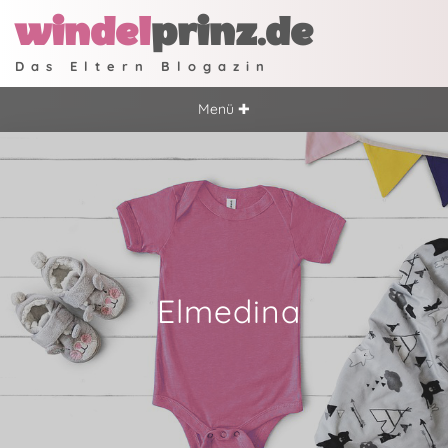
windel
prinz.de
Das Eltern Blogazin
Menü ✚
Elmedina