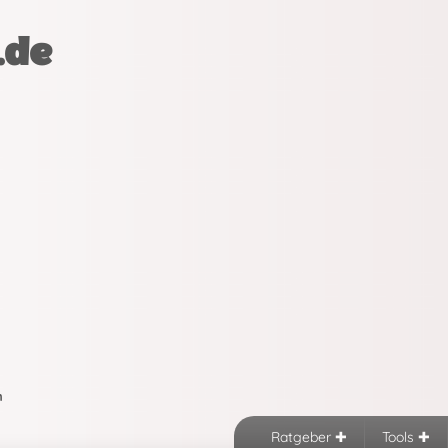
.de
n
Ratgeber
Tools