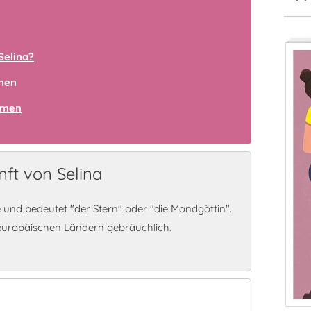
Selina?
amen
amen
ft von Selina
e und bedeutet "der Stern" oder "die Mondgöttin".
europäischen Ländern gebräuchlich.