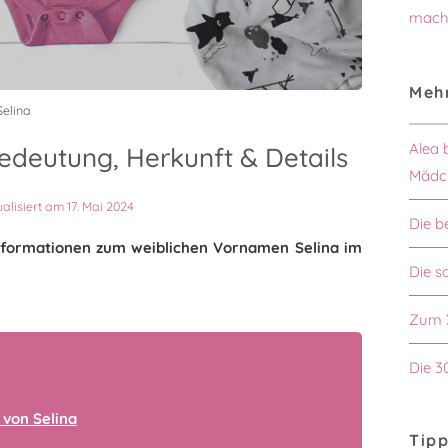
mach
Mehr
elina
Alea 
edeutung, Herkunft & Details
Mädc
ualisiert am 17. Mai 2024
Die b
 Informationen zum weiblichen Vornamen Selina im
Die 
Zum 
Die 3
von Selina
Tipp