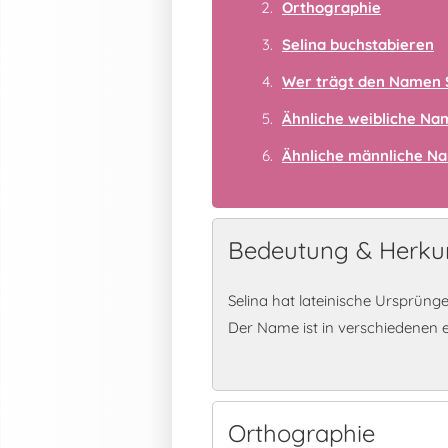
Orthographie
Selina buchstabieren
Wer trägt den Namen 
Ähnliche weibliche N
Ähnliche männliche N
Bedeutung & Herkun
Selina hat lateinische Ursprüng
Der Name ist in verschiedenen 
Orthographie