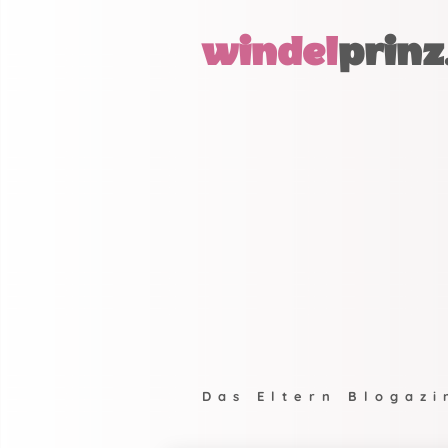
windel
prinz
Das Eltern Blogazi