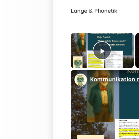
Länge & Phonetik
×
Play Vid