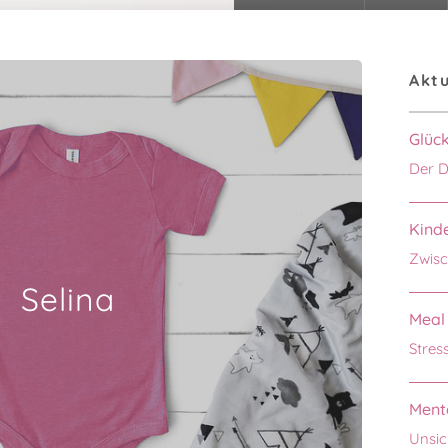
Aktu
Glüc
Der D
Kinde
Zwisc
Selina
Meal 
Stres
Menta
Unsic