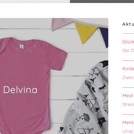
Aktu
Glüc
Der D
Kinde
Zwisc
Delvina
Meal 
Stres
Menta
Unsic