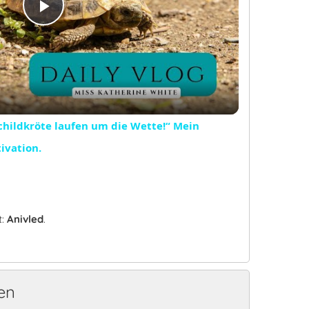
Play
Video
childkröte laufen um die Wette!“ Mein
ivation.
t:
Anivled
.
en