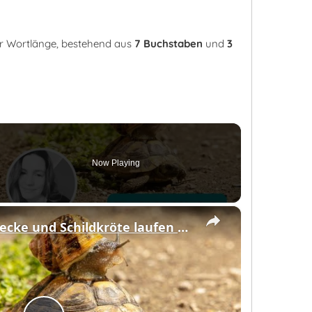
rer Wortlänge, bestehend aus
7 Buchstaben
und
3
Now Playing
eo
×
#DailyVlog! „Schnecke und Schildkröte laufen um die Wette!“ Mein Wochenendmotto! Keine Motivation.