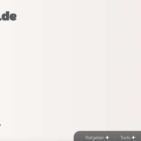
.de
n
Ratgeber
Tools