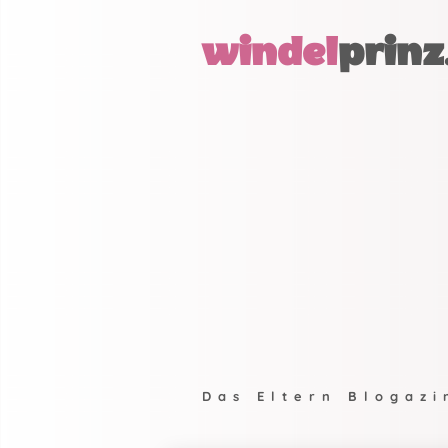
windel
prinz
Das Eltern Blogazi