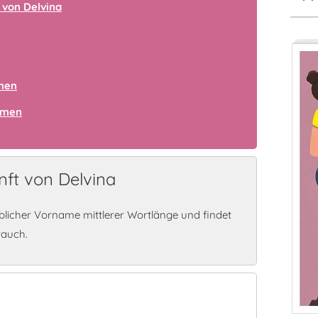
 von Delvina
amen
amen
ft von Delvina
blicher Vorname mittlerer Wortlänge und findet
rauch.