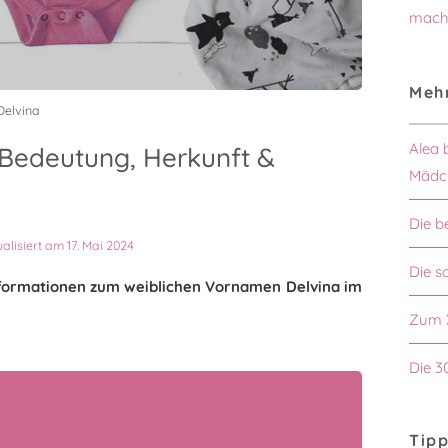
mach
Mehr
Delvina
Alea 
Bedeutung, Herkunft &
Mädc
Die b
ualisiert am 17. Mai 2024
Die 
Informationen zum weiblichen Vornamen Delvina im
Zum 
Die 3
Tipp