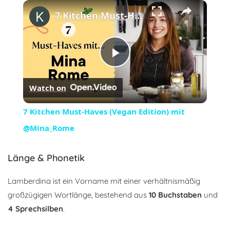
×
Play
Unmute
Fullscreen
7 Kitchen Must-Haves (Vegan Edition) mit @Mina_Rome
Play
Watch on
Video
7 Kitchen Must-Haves (Vegan Edition) mit
@Mina_Rome
Länge & Phonetik
Lamberdina ist ein Vorname mit einer verhältnismäßig
großzügigen Wortlänge, bestehend aus
10 Buchstaben
und
4 Sprechsilben
.