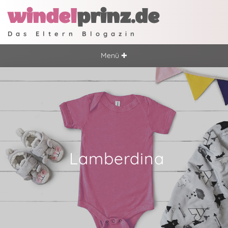
windel
prinz.de
Das Eltern Blogazin
Menü ✚
Lamberdina