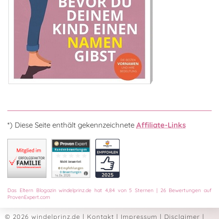
*) Diese Seite enthält gekennzeichnete
Affiliate-Links
Das
Eltern Blogazin
windelprinz.de
hat
4,84
von
5
Sternen
|
26
Bewertungen auf
ProvenExpert.com
© 2026 windelprinz.de
|
Kontakt
|
Impressum
|
Disclaimer
|