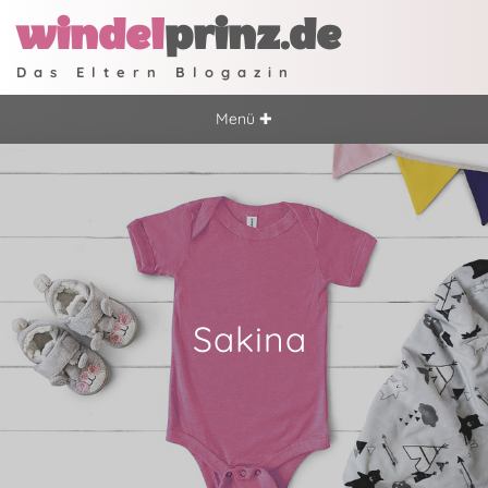
windel
prinz.de
Das Eltern Blogazin
Menü ✚
Sakina