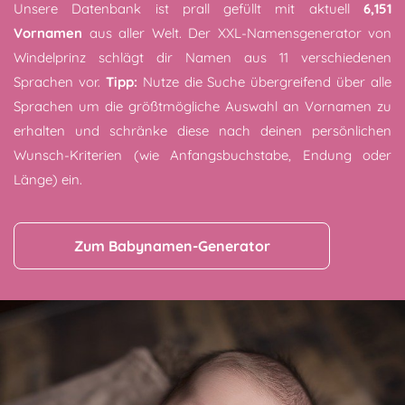
Unsere Datenbank ist prall gefüllt mit aktuell
6,151
Vornamen
aus aller Welt. Der XXL-Namensgenerator von
Windelprinz schlägt dir Namen aus 11 verschiedenen
Sprachen vor.
Tipp:
Nutze die Suche übergreifend über alle
Sprachen um die größtmögliche Auswahl an Vornamen zu
erhalten und schränke diese nach deinen persönlichen
Wunsch-Kriterien (wie Anfangsbuchstabe, Endung oder
Länge) ein.
Zum Babynamen-Generator