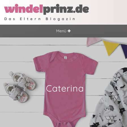
windel
prinz.de
Das Eltern Blogazin
Menü ✚
Caterina