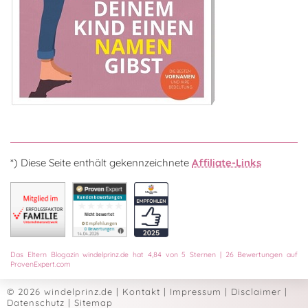
*) Diese Seite enthält gekennzeichnete
Affiliate-Links
Das
Eltern Blogazin
windelprinz.de
hat
4,84
von
5
Sternen
|
26
Bewertungen auf
ProvenExpert.com
© 2026 windelprinz.de
|
Kontakt
|
Impressum
|
Disclaimer
|
Datenschutz
|
Sitemap