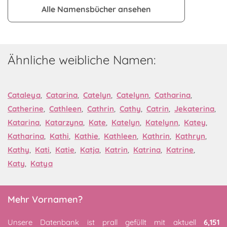
Alle Namensbücher ansehen
Ähnliche weibliche Namen:
Cataleya
,
Catarina
,
Catelyn
,
Catelynn
,
Catharina
,
Catherine
,
Cathleen
,
Cathrin
,
Cathy
,
Catrin
,
Jekaterina
,
Katarina
,
Katarzyna
,
Kate
,
Katelyn
,
Katelynn
,
Katey
,
Katharina
,
Kathi
,
Kathie
,
Kathleen
,
Kathrin
,
Kathryn
,
Kathy
,
Kati
,
Katie
,
Katja
,
Katrin
,
Katrina
,
Katrine
,
Katy
,
Katya
Mehr Vornamen?
Unsere Datenbank ist prall gefüllt mit aktuell
6,151