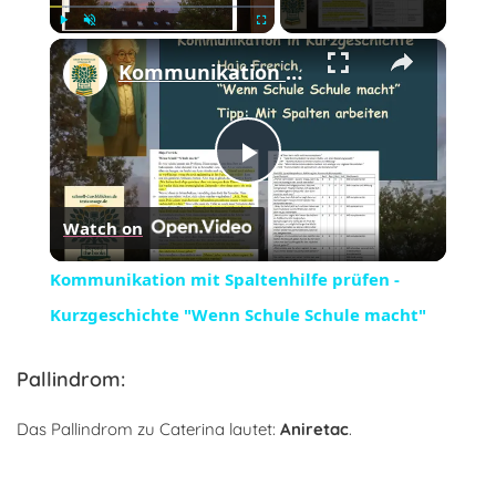
×
Play
Unmute
Fullscreen
Kommunikation mit Spaltenhilfe prüfen - Kurzgeschichte "Wenn Schule Schule macht"
Play
Watch on
Video
Kommunikation mit Spaltenhilfe prüfen -
Kurzgeschichte "Wenn Schule Schule macht"
Pallindrom:
Das Pallindrom zu Caterina lautet:
Aniretac
.