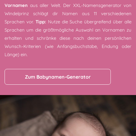
Vornamen
aus aller Welt. Der XXL-Namensgenerator von
Windelprinz schlägt dir Namen aus 11 verschiedenen
Sprachen vor.
Tipp:
Nutze die Suche übergreifend über alle
Sprachen um die größtmögliche Auswahl an Vornamen zu
erhalten und schränke diese nach deinen persönlichen
Wunsch-Kriterien (wie Anfangsbuchstabe, Endung oder
Länge) ein.
Zum Babynamen-Generator