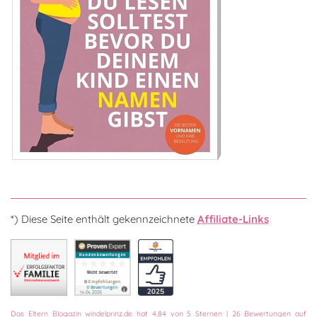
*) Diese Seite enthält gekennzeichnete
Affiliate-Links
Das
Eltern Blogazin
windelprinz.de
hat
4,84
von
5
Sternen
|
26
Bewertungen auf