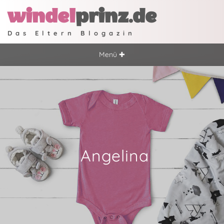
windel
prinz.de
Das Eltern Blogazin
Menü ✚
Angelina