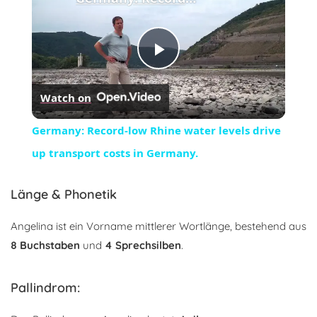
Play
Watch on
Video
Germany: Record-low Rhine water levels drive
up transport costs in Germany.
Länge & Phonetik
Angelina ist ein Vorname mittlerer Wortlänge, bestehend aus
8 Buchstaben
und
4 Sprechsilben
.
Pallindrom: