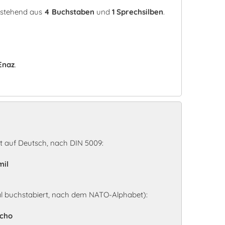
estehend aus
4 Buchstaben
und
1 Sprechsilben
.
Enaz
.
 auf Deutsch, nach DIN 5009:
mil
l buchstabiert, nach dem NATO-Alphabet):
Echo