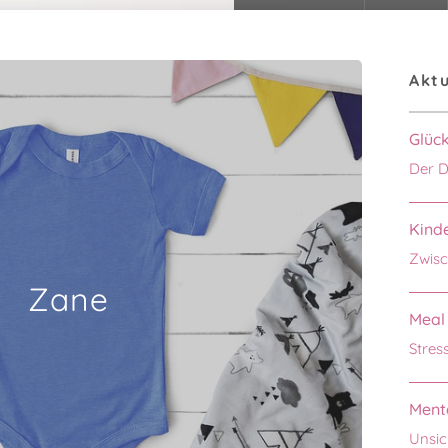
Aktu
Glüc
Der D
Kinde
Zwisc
Zane
Meal 
Stres
Menta
Unsic