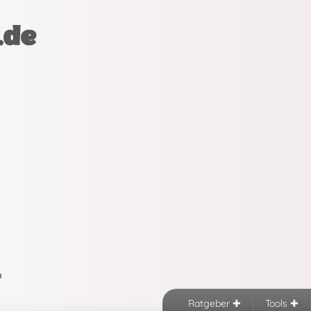
.de
n
Ratgeber
Tools