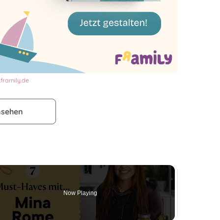
framily.de
nsehen
Now Playing
o