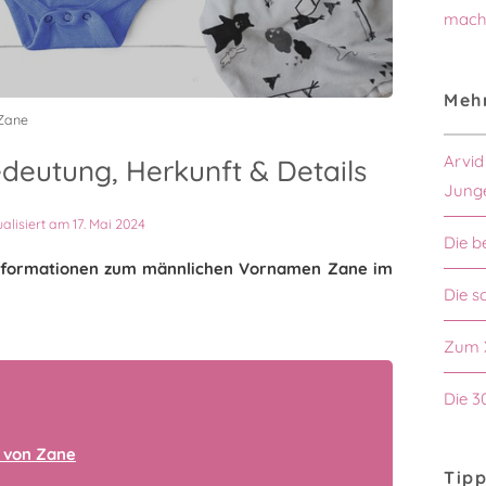
mach
Mehr
Zane
Arvid
eutung, Herkunft & Details
Jung
ualisiert am 17. Mai 2024
Die b
n Informationen zum männlichen Vornamen Zane im
Die s
Zum 
Die 3
 von Zane
Tipp