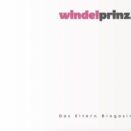
windel
prinz
Das Eltern Blogazi