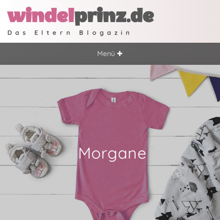
windel
prinz.de
Das Eltern Blogazin
Menü ✚
Morgane