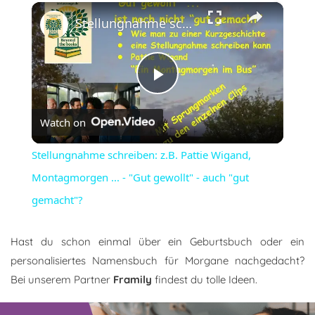
×
Stellungnahme schreiben: z.B. Pattie Wigand, Montagmorgen ... - "Gut gewollt" - auch "gut gemacht"?
Play
Watch on
Video
Stellungnahme schreiben: z.B. Pattie Wigand,
Montagmorgen ... - "Gut gewollt" - auch "gut
gemacht"?
Hast du schon einmal über ein Geburtsbuch oder ein
personalisiertes Namensbuch für Morgane nachgedacht?
Bei unserem Partner
Framily
findest du tolle Ideen.