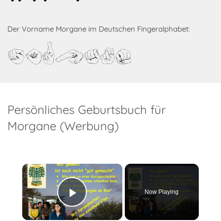
Der Vorname Morgane im Deutschen Fingeralphabet:
Morgane
Persönliches Geburtsbuch für
Morgane (Werbung)
×
Now Playing
Play Video