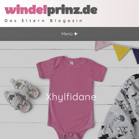
windel
prinz.de
Das Eltern Blogazin
Menü ✚
Xhylfidane