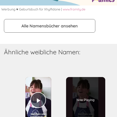
Werbung ♥ Geburtsbuch für Xhylfidane |
www.framily.de
Alle Namensbücher ansehen
Ähnliche weibliche Namen:
×
Now Playing
Play Video