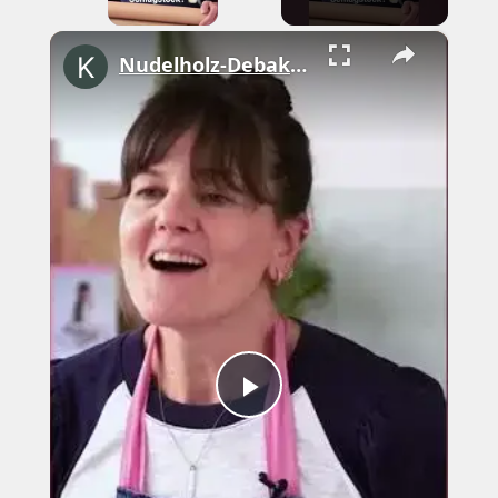
×
Nudelholz-Debakel am Flughafen mit Cynthia Barcomi #shorts
Play
Video