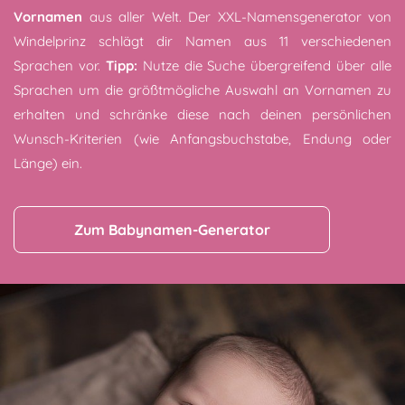
Vornamen
aus aller Welt. Der XXL-Namensgenerator von
Windelprinz schlägt dir Namen aus 11 verschiedenen
Sprachen vor.
Tipp:
Nutze die Suche übergreifend über alle
Sprachen um die größtmögliche Auswahl an Vornamen zu
erhalten und schränke diese nach deinen persönlichen
Wunsch-Kriterien (wie Anfangsbuchstabe, Endung oder
Länge) ein.
Zum Babynamen-Generator