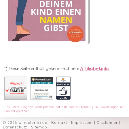
*) Diese Seite enthält gekennzeichnete
Affiliate-Links
Das
Eltern Blogazin
windelprinz.de
hat
4,84
von
5
Sternen
|
26
Bewertungen auf
ProvenExpert.com
© 2026 windelprinz.de
|
Kontakt
|
Impressum
|
Disclaimer
|
Datenschutz
|
Sitemap