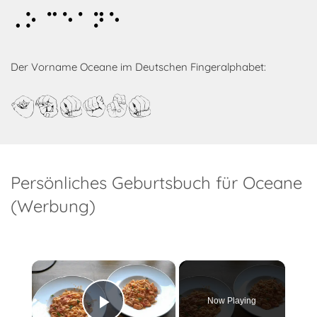
Oceane
Der Vorname Oceane im Deutschen Fingeralphabet:
Oceane
Persönliches Geburtsbuch für Oceane
(Werbung)
×
Now Playing