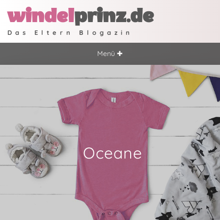
windel
prinz.de
Das Eltern Blogazin
Menü ✚
Oceane