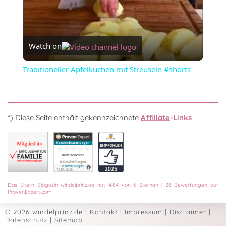
Watch on
Traditioneller Apfelkuchen mit Streuseln #shorts
*) Diese Seite enthält gekennzeichnete
Affiliate-Links
Das
Eltern Blogazin
windelprinz.de
hat
4,84
von
5
Sternen
|
26
Bewertungen auf
ProvenExpert.com
© 2026 windelprinz.de
|
Kontakt
|
Impressum
|
Disclaimer
|
Datenschutz
|
Sitemap