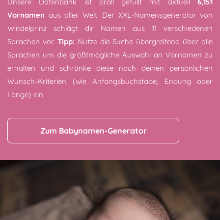
Unsere Datenbank ist prall gefüllt mit aktuell
6,151
Vornamen
aus aller Welt. Der XXL-Namensgenerator von
Windelprinz schlägt dir Namen aus 11 verschiedenen
Sprachen vor.
Tipp:
Nutze die Suche übergreifend über alle
Sprachen um die größtmögliche Auswahl an Vornamen zu
erhalten und schränke diese nach deinen persönlichen
Wunsch-Kriterien (wie Anfangsbuchstabe, Endung oder
Länge) ein.
Zum Babynamen-Generator