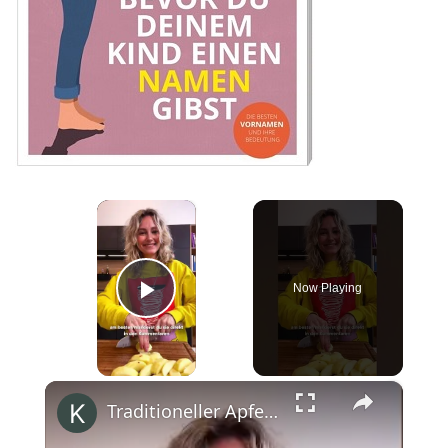
×
Now Playing
Play Video
×
Traditioneller Apfelkuchen mit Streuseln #shorts