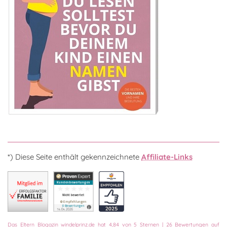
*) Diese Seite enthält gekennzeichnete
Affiliate-Links
Das
Eltern Blogazin
windelprinz.de
hat
4,84
von
5
Sternen
|
26
Bewertungen auf