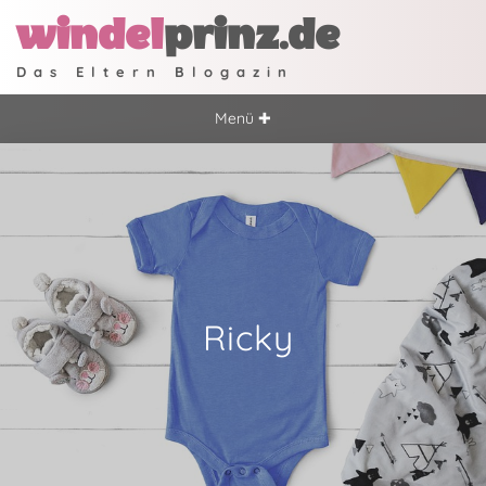
windel
prinz.de
Das Eltern Blogazin
Menü ✚
Ricky