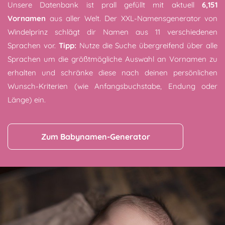
Unsere Datenbank ist prall gefüllt mit aktuell
6,151
Vornamen
aus aller Welt. Der XXL-Namensgenerator von
Windelprinz schlägt dir Namen aus 11 verschiedenen
Sprachen vor.
Tipp:
Nutze die Suche übergreifend über alle
Sprachen um die größtmögliche Auswahl an Vornamen zu
erhalten und schränke diese nach deinen persönlichen
Wunsch-Kriterien (wie Anfangsbuchstabe, Endung oder
Länge) ein.
Zum Babynamen-Generator