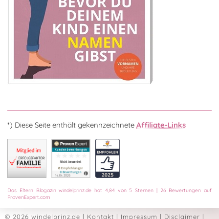
*) Diese Seite enthält gekennzeichnete
Affiliate-Links
Das
Eltern Blogazin
windelprinz.de
hat
4,84
von
5
Sternen
|
26
Bewertungen auf
ProvenExpert.com
© 2026 windelprinz.de
|
Kontakt
|
Impressum
|
Disclaimer
|