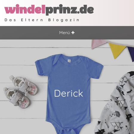
windel
prinz.de
Das Eltern Blogazin
Menü ✚
Derick