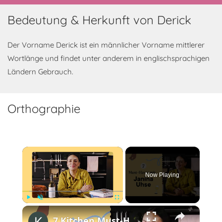
Bedeutung & Herkunft von Derick
Der Vorname Derick ist ein männlicher Vorname mittlerer
Wortlänge und findet unter anderem in englischsprachigen
Ländern Gebrauch.
Orthographie
×
Now Playing
×
Play
Unmute
Fullscreen
7 Kitchen Must-Haves mit Janina Uhse von @JaninaandFood