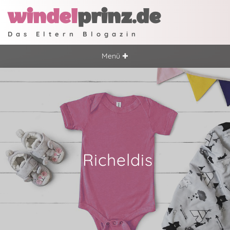
windel
prinz.de
Das Eltern Blogazin
Menü ✚
Richeldis