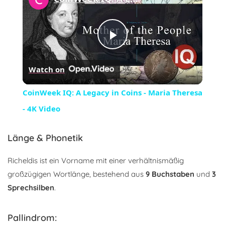
Play
Watch on
Video
CoinWeek IQ: A Legacy in Coins - Maria Theresa
- 4K Video
Länge & Phonetik
Richeldis ist ein Vorname mit einer verhältnismäßig
großzügigen Wortlänge, bestehend aus
9 Buchstaben
und
3
Sprechsilben
.
Pallindrom: