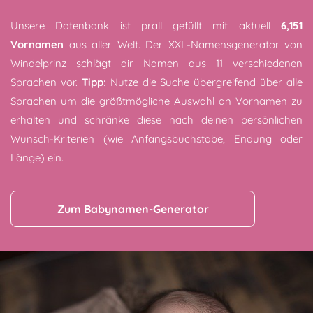
Unsere Datenbank ist prall gefüllt mit aktuell
6,151
Vornamen
aus aller Welt. Der XXL-Namensgenerator von
Windelprinz schlägt dir Namen aus 11 verschiedenen
Sprachen vor.
Tipp:
Nutze die Suche übergreifend über alle
Sprachen um die größtmögliche Auswahl an Vornamen zu
erhalten und schränke diese nach deinen persönlichen
Wunsch-Kriterien (wie Anfangsbuchstabe, Endung oder
Länge) ein.
Zum Babynamen-Generator