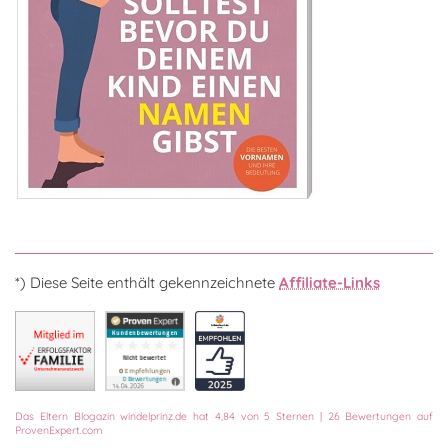
*) Diese Seite enthält gekennzeichnete
Affiliate-Links
Das
Eltern Blogazin
windelprinz.de
hat
4,84
von
5
Sternen
|
26
Bewertungen auf
ProvenExpert.com