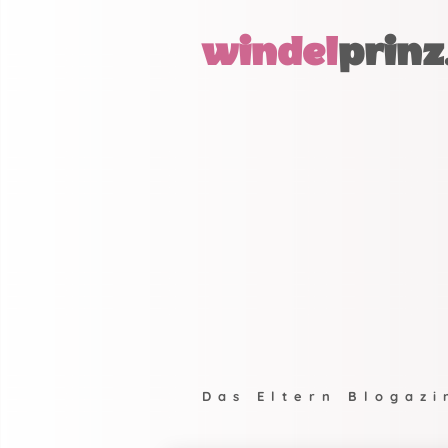
windel
prinz
Das Eltern Blogazi