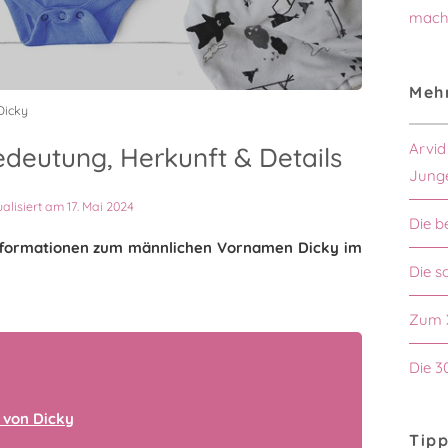
mach
Mehr
Dicky
Arvid
deutung, Herkunft & Details
Jung
ualisiert am 17. Mai 2024
Die b
 Informationen zum männlichen Vornamen Dicky im
Die s
Zum 
Die 3
 von Dicky
Tipp