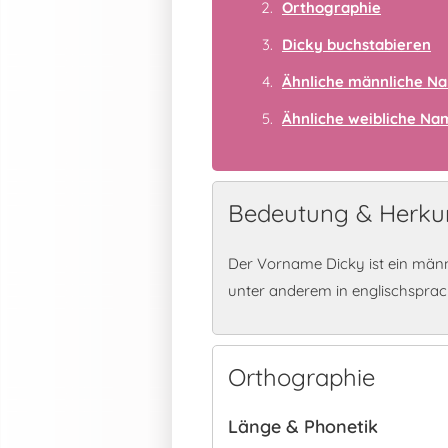
Orthographie
Dicky buchstabieren
Ähnliche männliche N
Ähnliche weibliche N
Bedeutung & Herkun
Der Vorname Dicky ist ein männ
unter anderem in englischspra
Orthographie
Länge & Phonetik