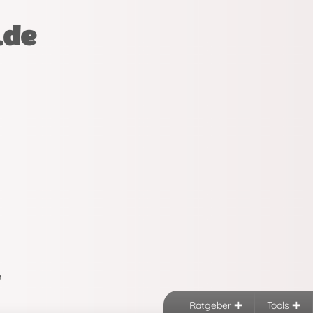
.de
n
Ratgeber
Tools