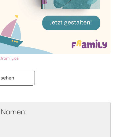
framily.de
nsehen
e Namen: