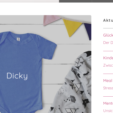
Aktu
Glüc
Der D
Kinde
Zwisc
Dicky
Meal 
Stres
Menta
Unsic