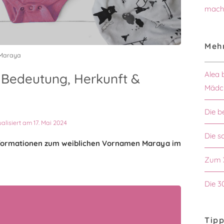
mach
Mehr
 Maraya
Alea 
Bedeutung, Herkunft &
Mädc
Die b
ualisiert am 17. Mai 2024
Die 
 Informationen zum weiblichen Vornamen Maraya im
Zum 
Die 3
Tipp