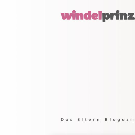
windel
prinz
Das Eltern Blogazi