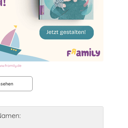
ww.framily.de
nsehen
 Namen: