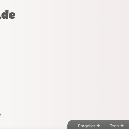
.de
n
Ratgeber
Tools