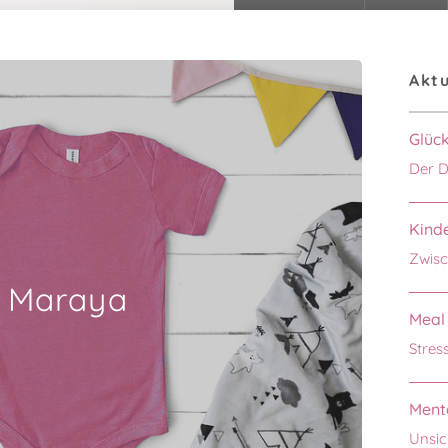
Aktu
Glüc
Der D
Kinde
Zwisc
Maraya
Meal 
Stres
Menta
Unsic