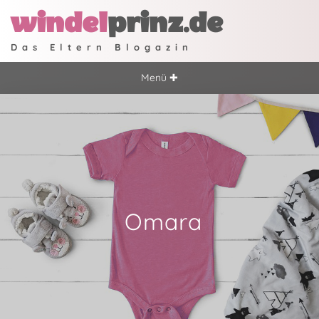
windel
prinz.de
Das Eltern Blogazin
Menü ✚
Omara