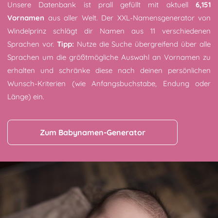
Unsere Datenbank ist prall gefüllt mit aktuell
6,151
Vornamen
aus aller Welt. Der XXL-Namensgenerator von
Windelprinz schlägt dir Namen aus 11 verschiedenen
Sprachen vor.
Tipp:
Nutze die Suche übergreifend über alle
Sprachen um die größtmögliche Auswahl an Vornamen zu
erhalten und schränke diese nach deinen persönlichen
Wunsch-Kriterien (wie Anfangsbuchstabe, Endung oder
Länge) ein.
Zum Babynamen-Generator