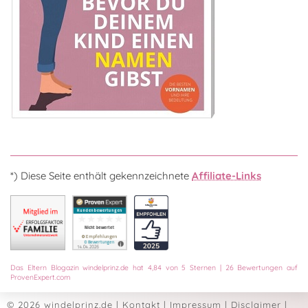
*) Diese Seite enthält gekennzeichnete
Affiliate-Links
Das
Eltern Blogazin
windelprinz.de
hat
4,84
von
5
Sternen
|
26
Bewertungen auf
ProvenExpert.com
© 2026 windelprinz.de
|
Kontakt
|
Impressum
|
Disclaimer
|