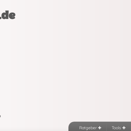
.de
n
Ratgeber
Tools