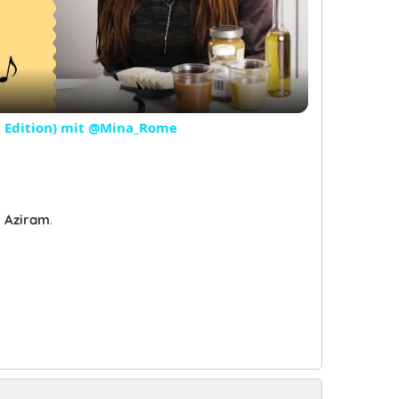
Video
n Edition) mit @Mina_Rome
:
Aziram
.