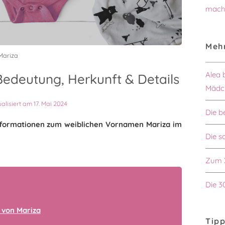
mach
Mehr
Mariza
Alea 
edeutung, Herkunft & Details
Mädc
ualisiert am 17. Mai 2024
Die b
 Informationen zum weiblichen Vornamen Mariza im
Die 
Zum 
Die 3
 von Mariza
Tipp