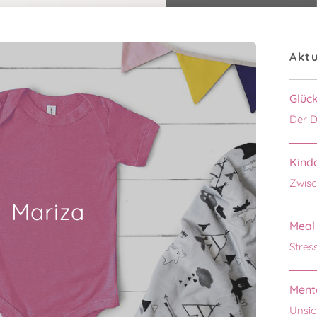
Aktu
Glüc
Der D
Kinde
Zwisc
Mariza
Meal 
Stres
Menta
Unsic