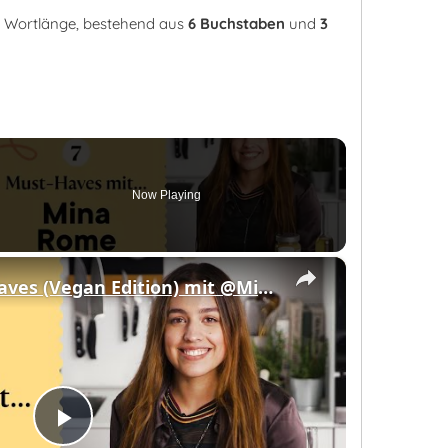
er Wortlänge, bestehend aus
6 Buchstaben
und
3
Now Playing
eo
×
7 Kitchen Must-Haves (Vegan Edition) mit @Mina_Rome
Play