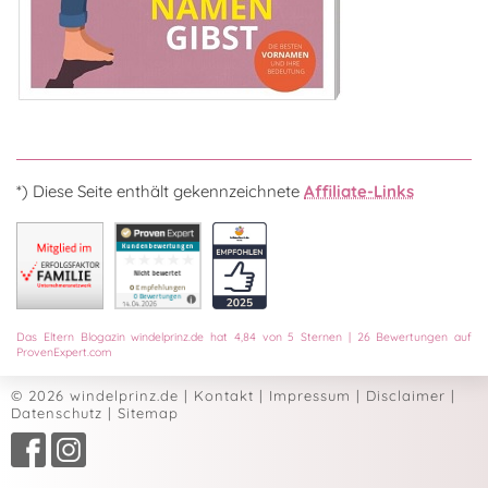
*) Diese Seite enthält gekennzeichnete
Affiliate-Links
Das
Eltern Blogazin
windelprinz.de
hat
4,84
von
5
Sternen
|
26
Bewertungen auf
ProvenExpert.com
© 2026 windelprinz.de
|
Kontakt
|
Impressum
|
Disclaimer
|
Datenschutz
|
Sitemap