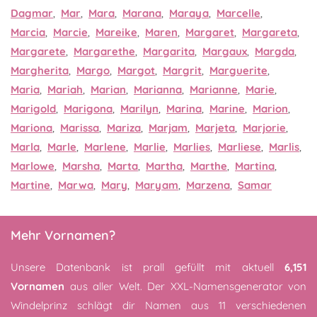
Dagmar
,
Mar
,
Mara
,
Marana
,
Maraya
,
Marcelle
,
Marcia
,
Marcie
,
Mareike
,
Maren
,
Margaret
,
Margareta
,
Margarete
,
Margarethe
,
Margarita
,
Margaux
,
Margda
,
Margherita
,
Margo
,
Margot
,
Margrit
,
Marguerite
,
Maria
,
Mariah
,
Marian
,
Marianna
,
Marianne
,
Marie
,
Marigold
,
Marigona
,
Marilyn
,
Marina
,
Marine
,
Marion
,
Mariona
,
Marissa
,
Mariza
,
Marjam
,
Marjeta
,
Marjorie
,
Marla
,
Marle
,
Marlene
,
Marlie
,
Marlies
,
Marliese
,
Marlis
,
Marlowe
,
Marsha
,
Marta
,
Martha
,
Marthe
,
Martina
,
Martine
,
Marwa
,
Mary
,
Maryam
,
Marzena
,
Samar
Mehr Vornamen?
Unsere Datenbank ist prall gefüllt mit aktuell
6,151
Vornamen
aus aller Welt. Der XXL-Namensgenerator von
Windelprinz schlägt dir Namen aus 11 verschiedenen