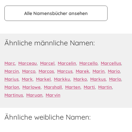
Alle Namensbücher ansehen
Ähnliche männliche Namen:
Marc
,
Marceau
,
Marcel
,
Marcelin
,
Marcello
,
Marcellus
,
Marcin
,
Marco
,
Marcos
,
Marcus
,
Marek
,
Marin
,
Mario
,
Marius
,
Mark
,
Markel
,
Markku
,
Marko
,
Markus
,
Marlo
,
Marlon
,
Marlowe
,
Marshall
,
Marten
,
Marti
,
Martin
,
Martinus
,
Maruan
,
Marvin
Ähnliche weibliche Namen: