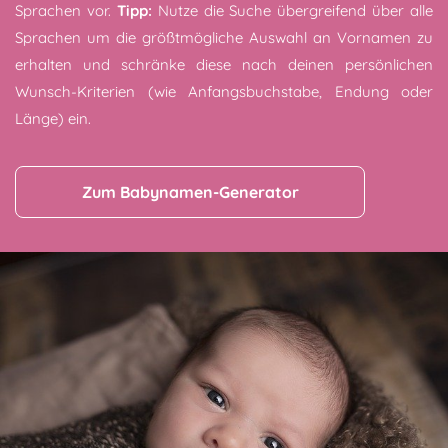
Sprachen vor.
Tipp:
Nutze die Suche übergreifend über alle
Sprachen um die größtmögliche Auswahl an Vornamen zu
erhalten und schränke diese nach deinen persönlichen
Wunsch-Kriterien (wie Anfangsbuchstabe, Endung oder
Länge) ein.
Zum Babynamen-Generator