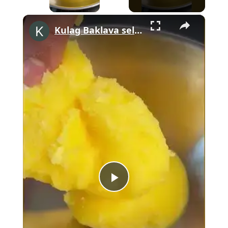
×
Kulag Baklava selbst machen #shorts
Play
Video