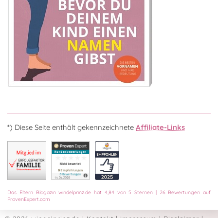
*) Diese Seite enthält gekennzeichnete
Affiliate-Links
Das
Eltern Blogazin
windelprinz.de
hat
4,84
von
5
Sternen
|
26
Bewertungen auf
ProvenExpert.com