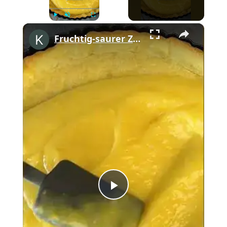
×
Play
Unmute
Fullscreen
Fruchtig-saurer Zitronen-Baiser-Kuchen #shorts
Play