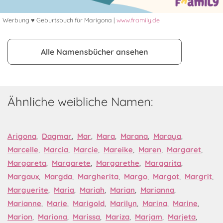
Werbung ♥ Geburtsbuch für Marigona |
www.framily.de
Alle Namensbücher ansehen
Ähnliche weibliche Namen:
Arigona
,
Dagmar
,
Mar
,
Mara
,
Marana
,
Maraya
,
Marcelle
,
Marcia
,
Marcie
,
Mareike
,
Maren
,
Margaret
,
Margareta
,
Margarete
,
Margarethe
,
Margarita
,
Margaux
,
Margda
,
Margherita
,
Margo
,
Margot
,
Margrit
,
Marguerite
,
Maria
,
Mariah
,
Marian
,
Marianna
,
Marianne
,
Marie
,
Marigold
,
Marilyn
,
Marina
,
Marine
,
Marion
,
Mariona
,
Marissa
,
Mariza
,
Marjam
,
Marjeta
,