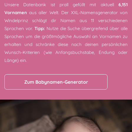
Unsere Datenbank ist prall gefüllt mit aktuell
6,151
Vornamen
aus aller Welt. Der XXL-Namensgenerator von
Windelprinz schlägt dir Namen aus 11 verschiedenen
Sprachen vor.
Tipp:
Nutze die Suche übergreifend über alle
Sprachen um die größtmögliche Auswahl an Vornamen zu
erhalten und schränke diese nach deinen persönlichen
Wunsch-Kriterien (wie Anfangsbuchstabe, Endung oder
Länge) ein.
Zum Babynamen-Generator