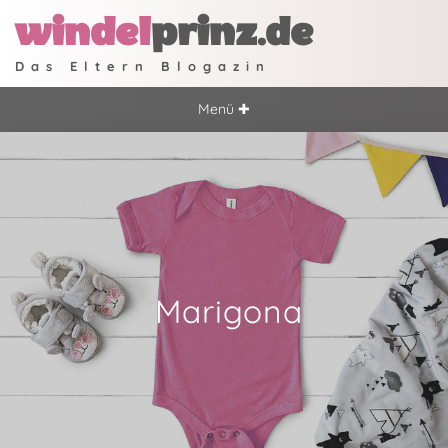
windel
prinz.de
Das Eltern Blogazin
Menü ✚
Marigona