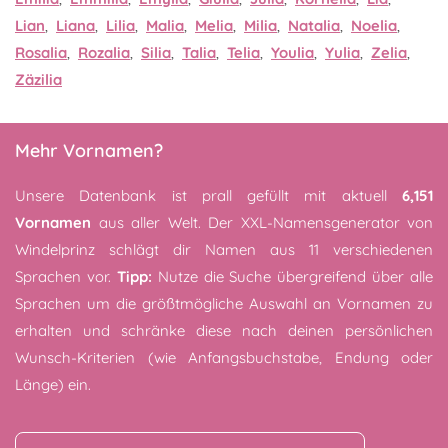
Lian
,
Liana
,
Lilia
,
Malia
,
Melia
,
Milia
,
Natalia
,
Noelia
,
Rosalia
,
Rozalia
,
Silia
,
Talia
,
Telia
,
Youlia
,
Yulia
,
Zelia
,
Zäzilia
Mehr Vornamen?
Unsere Datenbank ist prall gefüllt mit aktuell
6,151
Vornamen
aus aller Welt. Der XXL-Namensgenerator von
Windelprinz schlägt dir Namen aus 11 verschiedenen
Sprachen vor.
Tipp:
Nutze die Suche übergreifend über alle
Sprachen um die größtmögliche Auswahl an Vornamen zu
erhalten und schränke diese nach deinen persönlichen
Wunsch-Kriterien (wie Anfangsbuchstabe, Endung oder
Länge) ein.