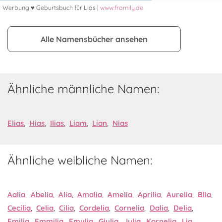
Werbung ♥ Geburtsbuch für Lias |
www.framily.de
Alle Namensbücher ansehen
Ähnliche männliche Namen:
Elias
,
Hias
,
Ilias
,
Liam
,
Lian
,
Nias
Ähnliche weibliche Namen:
Aalia
,
Abelia
,
Alia
,
Amalia
,
Amelia
,
Aprilia
,
Aurelia
,
Blia
,
Cecilia
,
Celia
,
Cilia
,
Cordelia
,
Cornelia
,
Dalia
,
Delia
,
Emilia
,
Emmilia
,
Emylia
,
Giulia
,
Julia
,
Kornelia
,
Lia
,