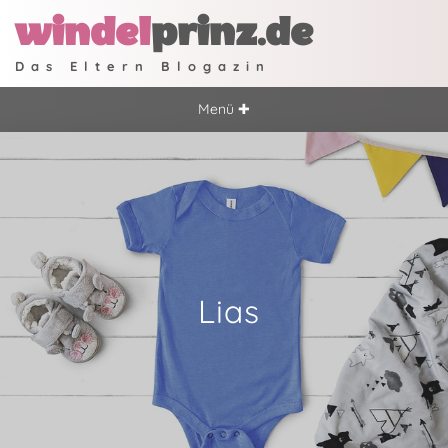
windel
prinz.de
Das Eltern Blogazin
Menü ✚
Lias