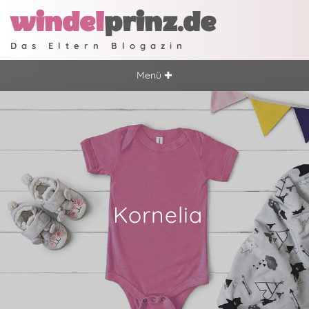
windel
prinz.de
Das Eltern Blogazin
Menü ✚
Kornelia