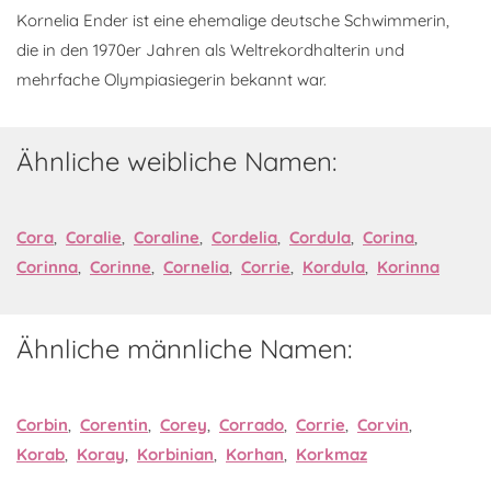
Kornelia Ender ist eine ehemalige deutsche Schwimmerin,
die in den 1970er Jahren als Weltrekordhalterin und
mehrfache Olympiasiegerin bekannt war.
Ähnliche weibliche Namen:
Cora
,
Coralie
,
Coraline
,
Cordelia
,
Cordula
,
Corina
,
Corinna
,
Corinne
,
Cornelia
,
Corrie
,
Kordula
,
Korinna
Ähnliche männliche Namen:
Corbin
,
Corentin
,
Corey
,
Corrado
,
Corrie
,
Corvin
,
Korab
,
Koray
,
Korbinian
,
Korhan
,
Korkmaz