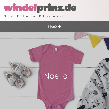
windel
prinz.de
Das Eltern Blogazin
Menü ✚
Noelia