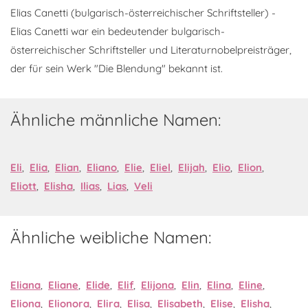
Elias Canetti (bulgarisch-österreichischer Schriftsteller) -
Elias Canetti war ein bedeutender bulgarisch-
österreichischer Schriftsteller und Literaturnobelpreisträger,
der für sein Werk "Die Blendung" bekannt ist.
Ähnliche männliche Namen:
Eli
,
Elia
,
Elian
,
Eliano
,
Elie
,
Eliel
,
Elijah
,
Elio
,
Elion
,
Eliott
,
Elisha
,
Ilias
,
Lias
,
Veli
Ähnliche weibliche Namen:
Eliana
,
Eliane
,
Elide
,
Elif
,
Elijona
,
Elin
,
Elina
,
Eline
,
Eliona
,
Elionora
,
Elira
,
Elisa
,
Elisabeth
,
Elise
,
Elisha
,