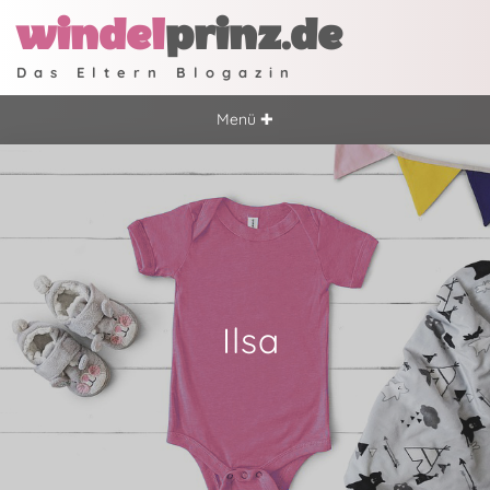
windel
prinz.de
Das Eltern Blogazin
Menü ✚
Ilsa