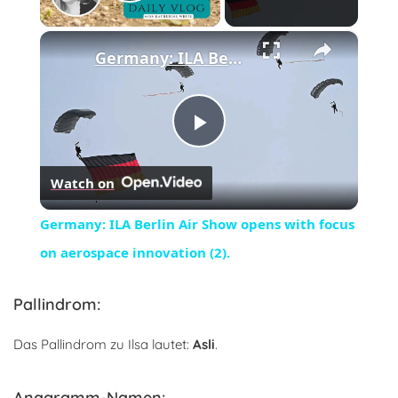
Play Video
×
Germany: ILA Berlin Air Show opens with focus on aerospace innovation (2).
Play
Watch on
Video
Germany: ILA Berlin Air Show opens with focus
on aerospace innovation (2).
Pallindrom:
Das Pallindrom zu Ilsa lautet:
Asli
.
Anagramm-Namen: