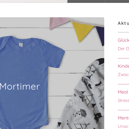
Aktu
Glüc
Der D
Kinde
Zwisc
Mortimer
Meal 
Stres
Menta
Unsic