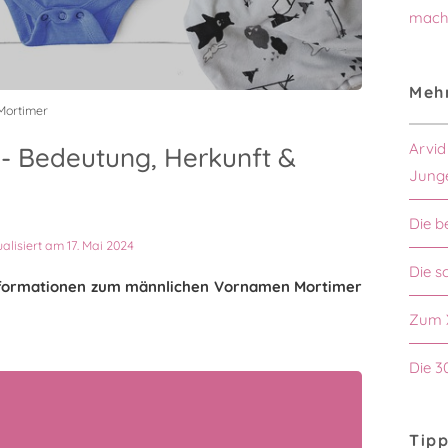
mach
Mehr
Mortimer
Arvid
- Bedeutung, Herkunft &
Jung
Die b
ualisiert am 17. Mai 2024
Die s
 Informationen zum männlichen Vornamen Mortimer
Zum 
Die 3
Tipp