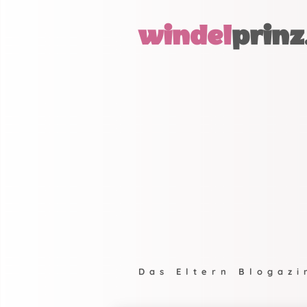
windel
prinz
Das Eltern Blogazi