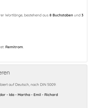
erer Wortlänge, bestehend aus
8 Buchstaben
und
3
tet:
Remitrom
.
eren
iert auf Deutsch, nach DIN 5009:
or - Ida - Martha - Emil - Richard