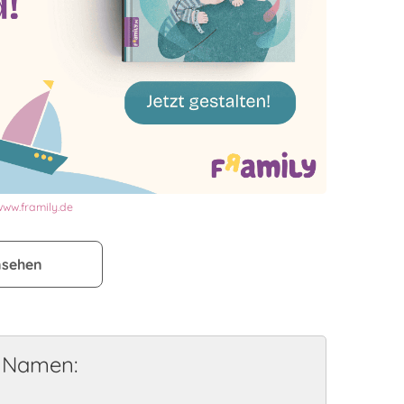
www.framily.de
nsehen
e Namen: