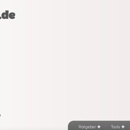
.de
n
Ratgeber
Tools