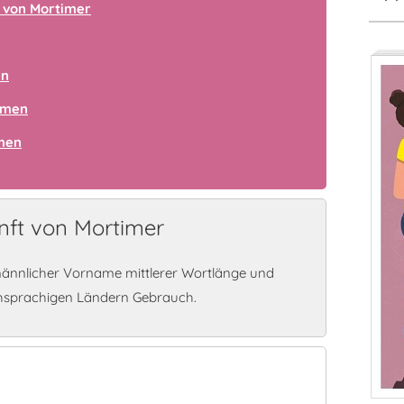
 von Mortimer
en
amen
amen
ft von Mortimer
männlicher Vorname mittlerer Wortlänge und
chsprachigen Ländern Gebrauch.