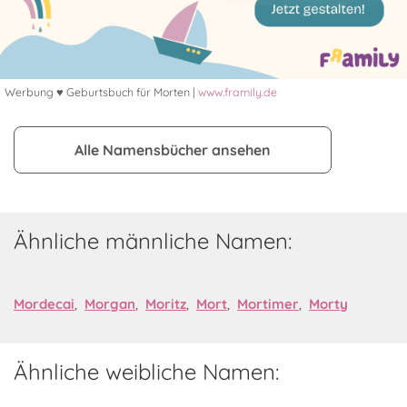
Werbung ♥ Geburtsbuch für Morten |
www.framily.de
Alle Namensbücher ansehen
Ähnliche männliche Namen:
Mordecai
,
Morgan
,
Moritz
,
Mort
,
Mortimer
,
Morty
Ähnliche weibliche Namen: