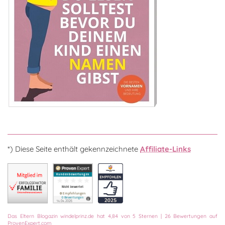
*) Diese Seite enthält gekennzeichnete
Affiliate-Links
Das
Eltern Blogazin
windelprinz.de
hat
4,84
von
5
Sternen
|
26
Bewertungen auf
ProvenExpert.com