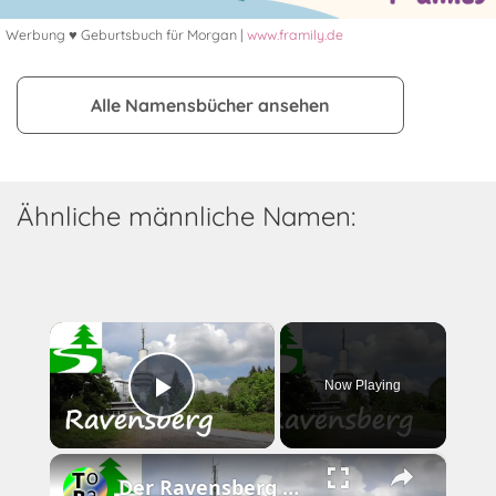
Werbung ♥ Geburtsbuch für Morgan |
www.framily.de
Alle Namensbücher ansehen
Ähnliche männliche Namen:
×
Now Playing
Play Video
×
Der Ravensberg bei Bad Sachsa im Harz