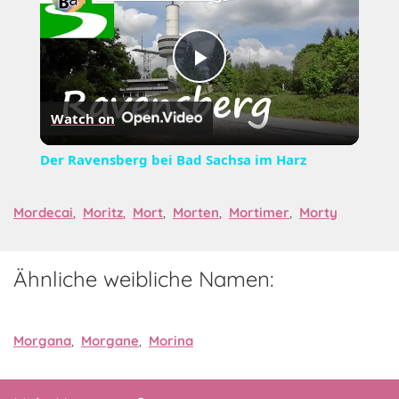
Play
Watch on
Video
Der Ravensberg bei Bad Sachsa im Harz
Mordecai
,
Moritz
,
Mort
,
Morten
,
Mortimer
,
Morty
Ähnliche weibliche Namen:
Morgana
,
Morgane
,
Morina