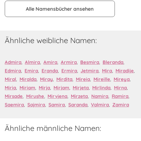
Alle Namensbücher ansehen
Ähnliche weibliche Namen:
Admira
,
Almira
,
Amira
,
Armira
,
Besmira
,
Bleranda
,
Edmira
,
Emira
,
Eranda
,
Ermira
,
Jetmira
,
Mira
,
Miradije
,
Miral
,
Miralda
,
Miray
,
Mirdita
,
Mireia
,
Mireille
,
Mireya
,
Miria
,
Miriam
,
Mirja
,
Mirjam
,
Mirjeta
,
Mirlinda
,
Mirna
,
Mirsade
,
Mirushe
,
Mirvjena
,
Mirzeta
,
Namira
,
Ramira
,
Saemira
,
Sajmira
,
Samira
,
Saranda
,
Valmira
,
Zamira
Ähnliche männliche Namen: