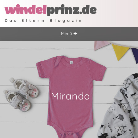
windel
prinz.de
Das Eltern Blogazin
Menü ✚
Miranda