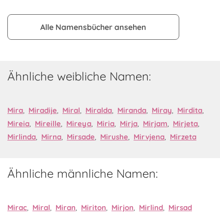
Alle Namensbücher ansehen
Ähnliche weibliche Namen:
Mira
,
Miradije
,
Miral
,
Miralda
,
Miranda
,
Miray
,
Mirdita
,
Mireia
,
Mireille
,
Mireya
,
Miria
,
Mirja
,
Mirjam
,
Mirjeta
,
Mirlinda
,
Mirna
,
Mirsade
,
Mirushe
,
Mirvjena
,
Mirzeta
Ähnliche männliche Namen:
Mirac
,
Miral
,
Miran
,
Miriton
,
Mirjon
,
Mirlind
,
Mirsad