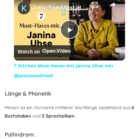
×
7 Kitchen Must-Haves mit Janina Uhse von @JaninaandFood
Play
Watch on
Video
7 Kitchen Must-Haves mit Janina Uhse von
@JaninaandFood
Länge & Phonetik
Miriam ist ein Vorname mittlerer Wortlänge, bestehend aus
6
Buchstaben
und
3 Sprechsilben
.
Pallindrom: