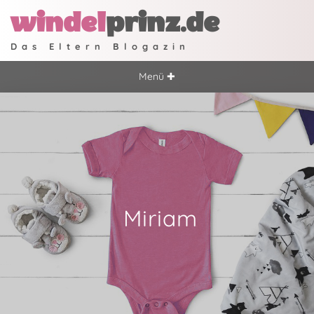
windel
prinz.de
Das Eltern Blogazin
Menü ✚
Miriam