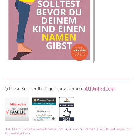
*) Diese Seite enthält gekennzeichnete
Affiliate-Links
Das
Eltern Blogazin
windelprinz.de
hat
4,84
von
5
Sternen
|
26
Bewertungen auf
ProvenExpert.com