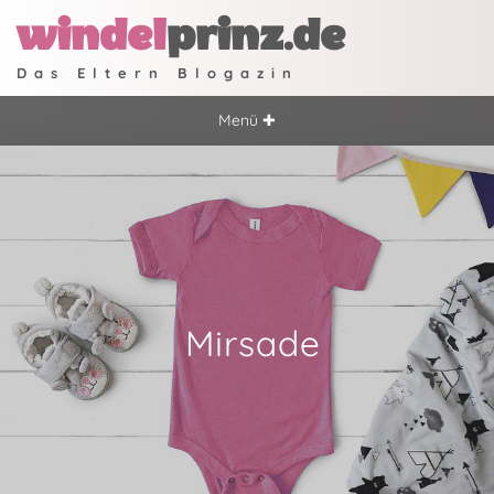
windel
prinz.de
Das Eltern Blogazin
Menü ✚
Mirsade