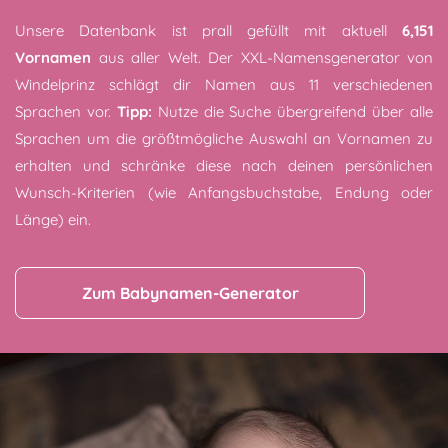
Unsere Datenbank ist prall gefüllt mit aktuell
6,151
Vornamen
aus aller Welt. Der XXL-Namensgenerator von
Windelprinz schlägt dir Namen aus 11 verschiedenen
Sprachen vor.
Tipp:
Nutze die Suche übergreifend über alle
Sprachen um die größtmögliche Auswahl an Vornamen zu
erhalten und schränke diese nach deinen persönlichen
Wunsch-Kriterien (wie Anfangsbuchstabe, Endung oder
Länge) ein.
Zum Babynamen-Generator