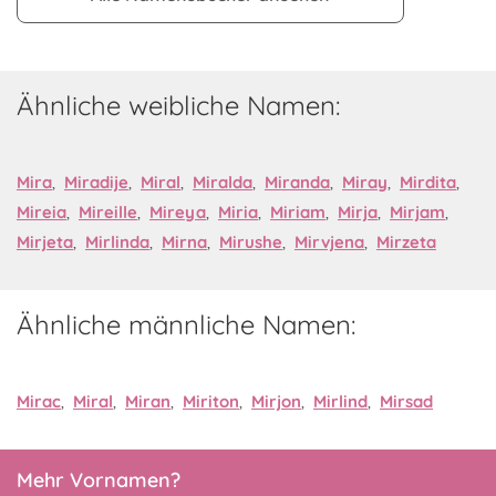
Ähnliche weibliche Namen:
Mira
,
Miradije
,
Miral
,
Miralda
,
Miranda
,
Miray
,
Mirdita
,
Mireia
,
Mireille
,
Mireya
,
Miria
,
Miriam
,
Mirja
,
Mirjam
,
Mirjeta
,
Mirlinda
,
Mirna
,
Mirushe
,
Mirvjena
,
Mirzeta
Ähnliche männliche Namen:
Mirac
,
Miral
,
Miran
,
Miriton
,
Mirjon
,
Mirlind
,
Mirsad
Mehr Vornamen?