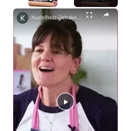
×
Nudelholz-Debakel am Flughafen mit Cynthia Barcomi #shorts
Play
Video