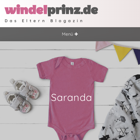
windel
prinz.de
Das Eltern Blogazin
Menü ✚
Saranda