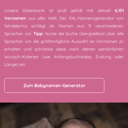
Unsere Datenbank ist prall gefüllt mit aktuell
6,151
Vornamen
aus aller Welt. Der XXL-Namensgenerator von
Windelprinz schlägt dir Namen aus 11 verschiedenen
Sprachen vor.
Tipp:
Nutze die Suche übergreifend über alle
Sprachen um die größtmögliche Auswahl an Vornamen zu
erhalten und schränke diese nach deinen persönlichen
Wunsch-Kriterien (wie Anfangsbuchstabe, Endung oder
Länge) ein.
Zum Babynamen-Generator