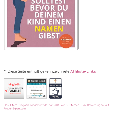
*) Diese Seite enthält gekennzeichnete
Affiliate-Links
Das
Eltern Blogazin
windelprinz.de
hat
4,84
von
5
Sternen
|
26
Bewertungen auf
ProvenExpert.com