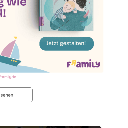
framily.de
nsehen