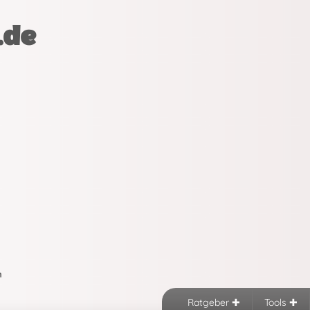
.de
n
Ratgeber
Tools