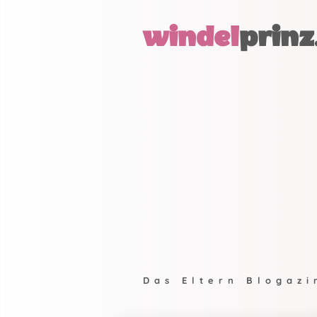
windel
prinz
Das Eltern Blogazi