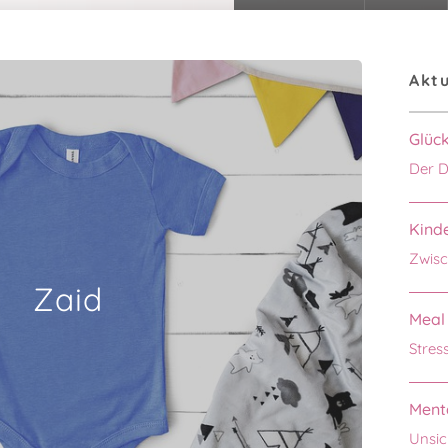
Aktu
Glüc
Der D
Kinde
Zwisc
Zaid
Meal 
Stres
Menta
Unsic