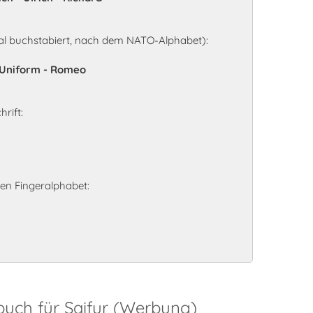
al buchstabiert, nach dem NATO-Alphabet):
 - Uniform - Romeo
rift:
en Fingeralphabet:
buch für Saifur (Werbung)