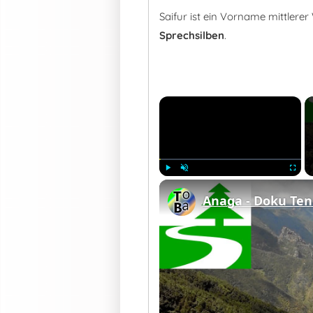
Saifur ist ein Vorname mittlere
Sprechsilben
.
×
Play
Unmute
Fullscre
Anaga - Doku Tene