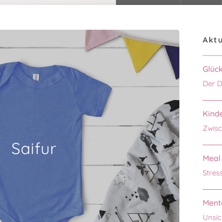
Aktu
Glüc
Der D
Kinde
Zwisc
Saifur
Meal 
Stres
Menta
Unsic