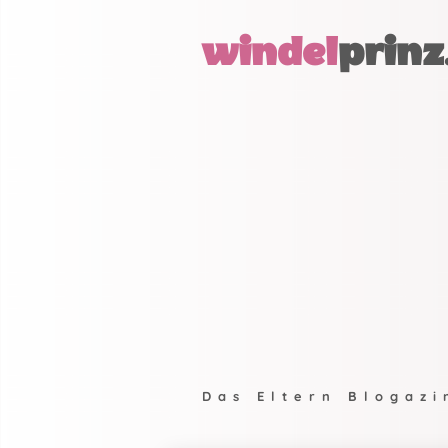
windel
prinz
Das Eltern Blogazi