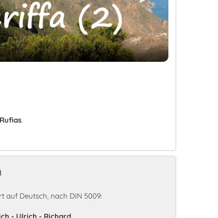
Video
Rufias
.
n
t auf Deutsch, nach DIN 5009:
ich - Ulrich - Richard