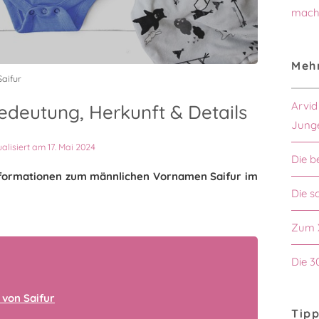
mach
Mehr
aifur
Arvid
edeutung, Herkunft & Details
Jung
ualisiert am 17. Mai 2024
Die b
 Informationen zum männlichen Vornamen Saifur im
Die s
Zum 
Die 3
von Saifur
Tipp