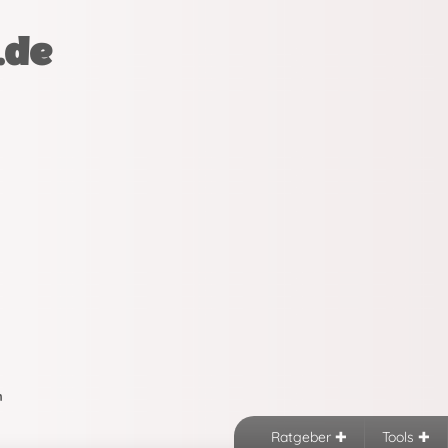
.de
n
Ratgeber
Tools