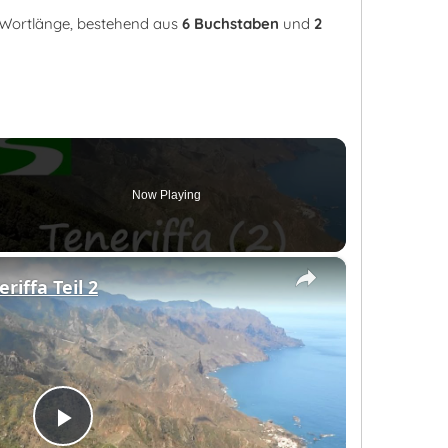
r Wortlänge, bestehend aus
6 Buchstaben
und
2
Now Playing
×
en
riffa Teil 2
Play