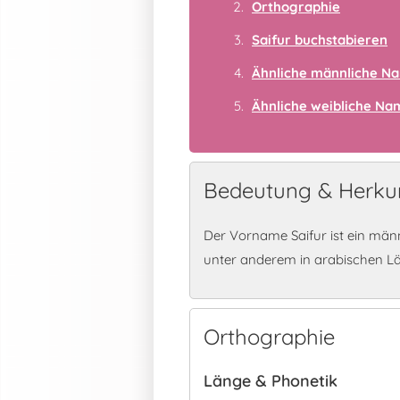
Orthographie
Saifur buchstabieren
Ähnliche männliche N
Ähnliche weibliche N
Bedeutung & Herkun
Der Vorname Saifur ist ein män
unter anderem in arabischen L
Orthographie
Länge & Phonetik