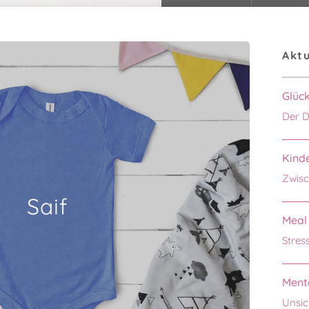
Aktu
Glüc
Der D
Kinde
Zwisc
Saif
Meal 
Stres
Menta
Unsic