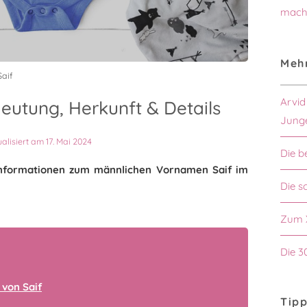
mach
Mehr
aif
Arvid
eutung, Herkunft & Details
Jung
ualisiert am 17. Mai 2024
Die b
n Informationen zum männlichen Vornamen Saif im
Die s
Zum 
Die 3
von Saif
Tipp