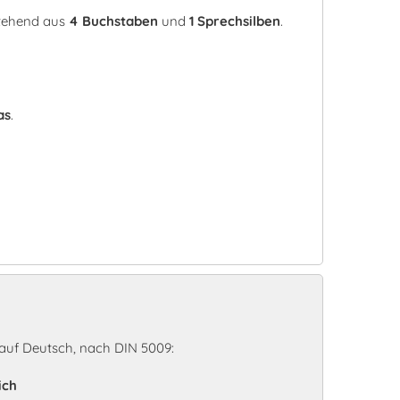
stehend aus
4 Buchstaben
und
1 Sprechsilben
.
as
.
auf Deutsch, nach DIN 5009:
ich