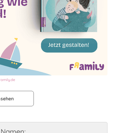
ramily.de
nsehen
e Namen: