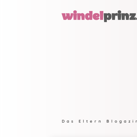
windel
prinz
Das Eltern Blogazi