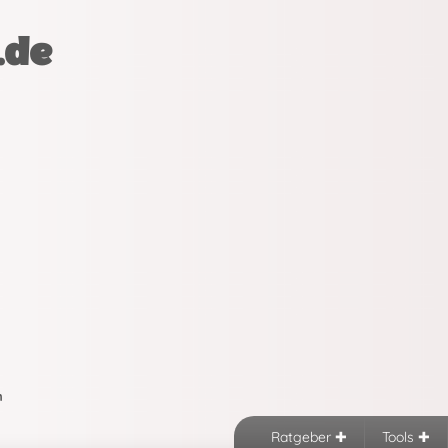
.de
n
Ratgeber
Tools