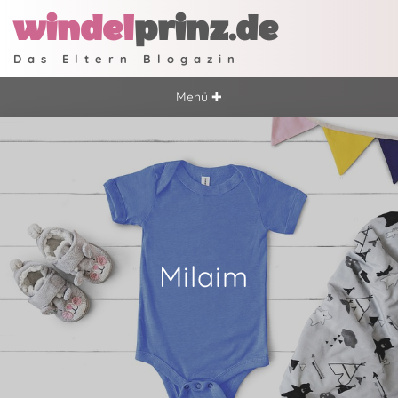
windel
prinz.de
Das Eltern Blogazin
Menü ✚
Milaim