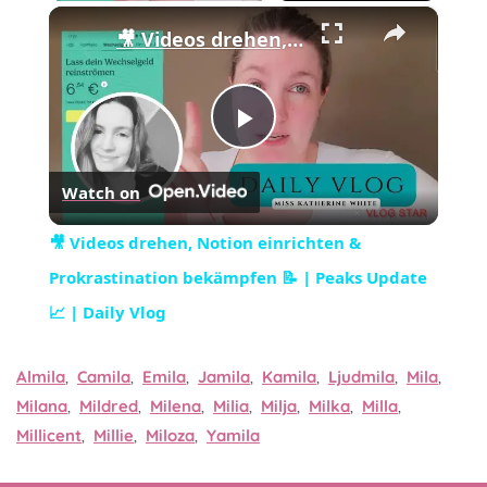
×
🎥 Videos drehen, Notion einrichten & Prokrastination bekämpfen 📝 | Peaks Update 📈 | Daily Vlog
Play
Watch on
Video
🎥 Videos drehen, Notion einrichten &
Prokrastination bekämpfen 📝 | Peaks Update
📈 | Daily Vlog
Almila
,
Camila
,
Emila
,
Jamila
,
Kamila
,
Ljudmila
,
Mila
,
Milana
,
Mildred
,
Milena
,
Milia
,
Milja
,
Milka
,
Milla
,
Millicent
,
Millie
,
Miloza
,
Yamila