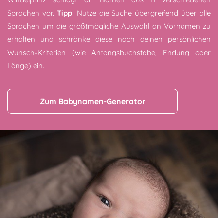
Sprachen vor.
Tipp:
Nutze die Suche übergreifend über alle
Sprachen um die größtmögliche Auswahl an Vornamen zu
erhalten und schränke diese nach deinen persönlichen
Wunsch-Kriterien (wie Anfangsbuchstabe, Endung oder
Länge) ein.
Zum Babynamen-Generator