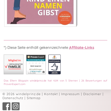
*) Diese Seite enthält gekennzeichnete
Affiliate-Links
Das
Eltern Blogazin
windelprinz.de
hat
4,84
von
5
Sternen
|
26
Bewertungen auf
ProvenExpert.com
© 2026 windelprinz.de
|
Kontakt
|
Impressum
|
Disclaimer
|
Datenschutz
|
Sitemap