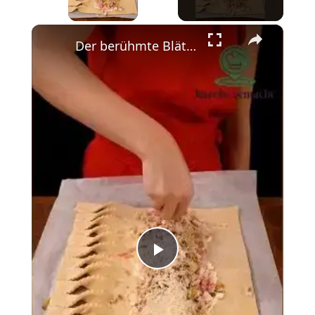
×
Der berühmte Blätterteig Snack, der die Welt verrückt macht #einfachundlecker #einfachbacken
Play
Video