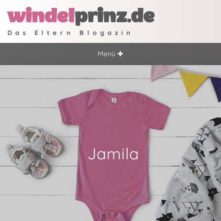
windel
prinz.de
Das Eltern Blogazin
Menü ✚
Jamila