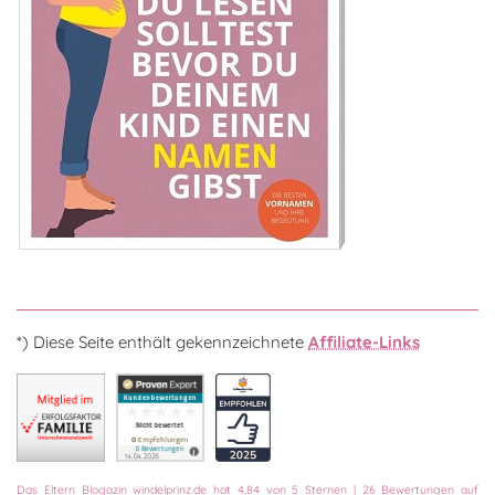
*) Diese Seite enthält gekennzeichnete
Affiliate-Links
Das
Eltern Blogazin
windelprinz.de
hat
4,84
von
5
Sternen
|
26
Bewertungen auf