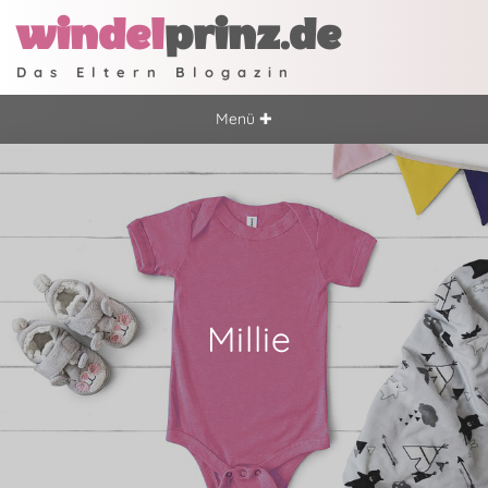
windel
prinz.de
Das Eltern Blogazin
Menü ✚
Millie