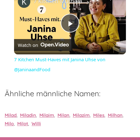
7 Kitchen Must-Haves mit Janina Uhse von @JaninaandFood
Play
Watch on
Video
7 Kitchen Must-Haves mit Janina Uhse von
@JaninaandFood
Ähnliche männliche Namen:
Milad
,
Miladin
,
Milaim
,
Milan
,
Milazim
,
Miles
,
Milhan
,
Milo
,
Milot
,
Willi