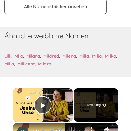
Alle Namensbücher ansehen
Ähnliche weibliche Namen:
Lilli
,
Mila
,
Milana
,
Mildred
,
Milena
,
Milia
,
Milja
,
Milka
,
Milla
,
Millicent
,
Miloza
×
Now Playing
Play Video
×