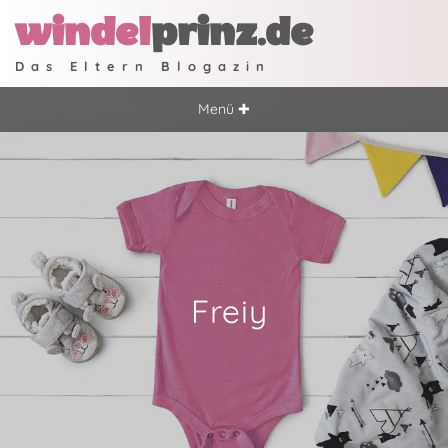
windel
prinz.de
Das Eltern Blogazin
Menü ✚
Freiy