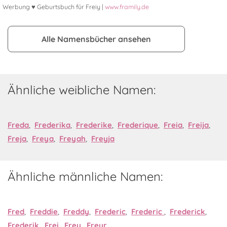
Werbung ♥ Geburtsbuch für Freiy |
www.framily.de
Alle Namensbücher ansehen
Ähnliche weibliche Namen:
Freda
,
Frederika
,
Frederike
,
Frederique
,
Freia
,
Freija
,
Freja
,
Freya
,
Freyah
,
Freyja
Ähnliche männliche Namen:
Fred
,
Freddie
,
Freddy
,
Frederic
,
Frederic
,
Frederick
,
Frederik
,
Frei
,
Frey
,
Freyr