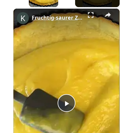
×
Fruchtig-saurer Zitronen-Baiser-Kuchen #shorts
Play
Video