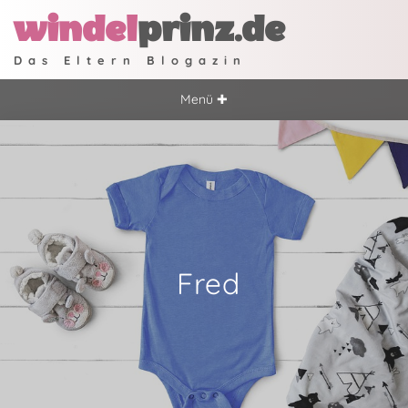
windel
prinz.de
Das Eltern Blogazin
Menü ✚
Fred