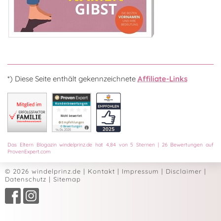
*) Diese Seite enthält gekennzeichnete
Affiliate-Links
Das
Eltern Blogazin
windelprinz.de
hat
4,84
von
5
Sternen
|
26
Bewertungen auf
ProvenExpert.com
© 2026 windelprinz.de
|
Kontakt
|
Impressum
|
Disclaimer
|
Datenschutz
|
Sitemap