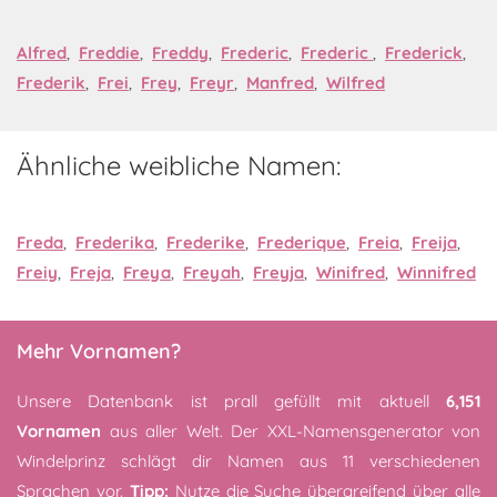
Alfred
,
Freddie
,
Freddy
,
Frederic
,
Frederic
,
Frederick
,
Frederik
,
Frei
,
Frey
,
Freyr
,
Manfred
,
Wilfred
Ähnliche weibliche Namen:
Freda
,
Frederika
,
Frederike
,
Frederique
,
Freia
,
Freija
,
Freiy
,
Freja
,
Freya
,
Freyah
,
Freyja
,
Winifred
,
Winnifred
Mehr Vornamen?
Unsere Datenbank ist prall gefüllt mit aktuell
6,151
Vornamen
aus aller Welt. Der XXL-Namensgenerator von
Windelprinz schlägt dir Namen aus 11 verschiedenen
Sprachen vor.
Tipp:
Nutze die Suche übergreifend über alle