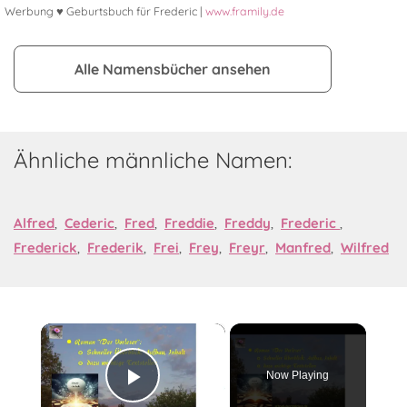
Werbung ♥ Geburtsbuch für Frederic |
www.framily.de
Alle Namensbücher ansehen
Ähnliche männliche Namen:
Alfred
,
Cederic
,
Fred
,
Freddie
,
Freddy
,
Frederic
,
Frederick
,
Frederik
,
Frei
,
Frey
,
Freyr
,
Manfred
,
Wilfred
×
Now Playing
Play Video