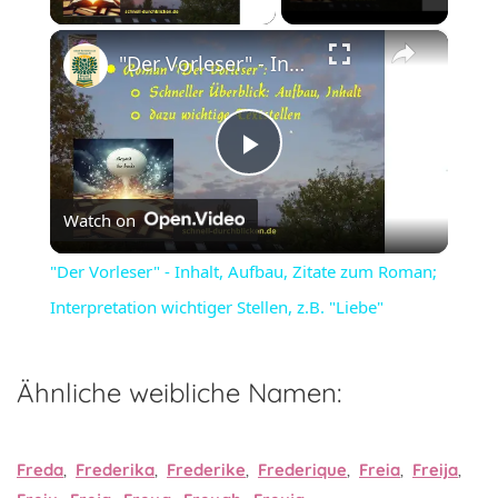
×
"Der Vorleser" - Inhalt, Aufbau, Zitate zum Roman; Interpretation wichtiger Stellen, z.B. "Liebe"
Play
Watch on
Video
"Der Vorleser" - Inhalt, Aufbau, Zitate zum Roman;
Interpretation wichtiger Stellen, z.B. "Liebe"
Ähnliche weibliche Namen:
Freda
,
Frederika
,
Frederike
,
Frederique
,
Freia
,
Freija
,