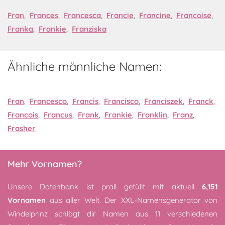
Fran
,
Frances
,
Francesca
,
Francie
,
Francine
,
Francoise
,
Franka
,
Frankie
,
Franziska
Ähnliche männliche Namen:
Fran
,
Francesco
,
Francis
,
Francisco
,
Franciszek
,
Franck
,
Francois
,
Francus
,
Frank
,
Frankie
,
Franklin
,
Franz
,
Frasher
Mehr Vornamen?
Unsere Datenbank ist prall gefüllt mit aktuell
6,151
Vornamen
aus aller Welt. Der XXL-Namensgenerator von
Windelprinz schlägt dir Namen aus 11 verschiedenen