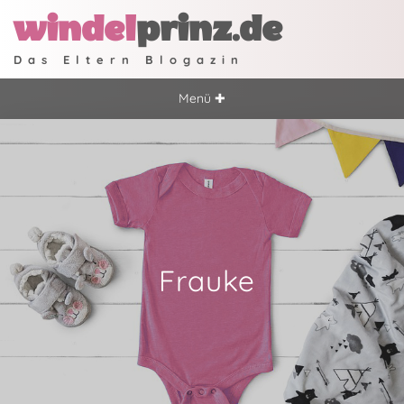
windel
prinz.de
Das Eltern Blogazin
Menü ✚
Frauke