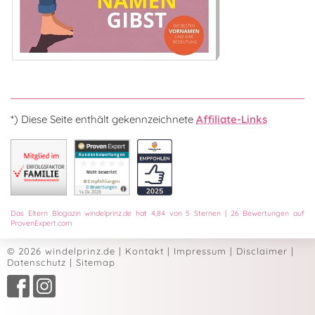
*) Diese Seite enthält gekennzeichnete
Affiliate-Links
Das
Eltern Blogazin
windelprinz.de
hat
4,84
von
5
Sternen
|
26
Bewertungen auf
ProvenExpert.com
© 2026 windelprinz.de
|
Kontakt
|
Impressum
|
Disclaimer
|
Datenschutz
|
Sitemap