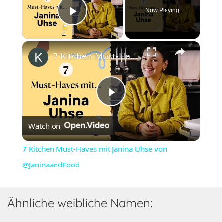
Now Playing
Play Video
×
7 Kitchen Must-Haves mit Janina Uhse von @JaninaandFood
Play
Watch on
Video
7 Kitchen Must-Haves mit Janina Uhse von
@JaninaandFood
Ähnliche weibliche Namen: