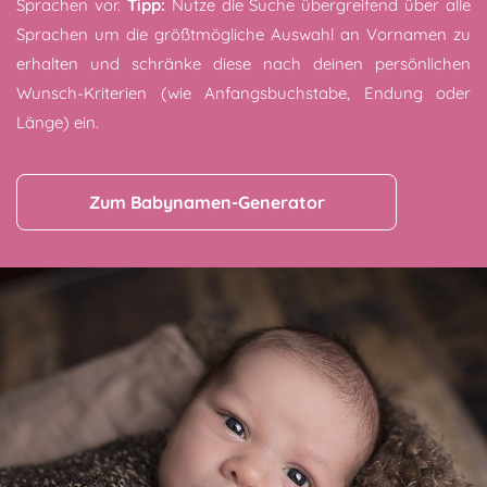
Sprachen vor.
Tipp:
Nutze die Suche übergreifend über alle
Sprachen um die größtmögliche Auswahl an Vornamen zu
erhalten und schränke diese nach deinen persönlichen
Wunsch-Kriterien (wie Anfangsbuchstabe, Endung oder
Länge) ein.
Zum Babynamen-Generator