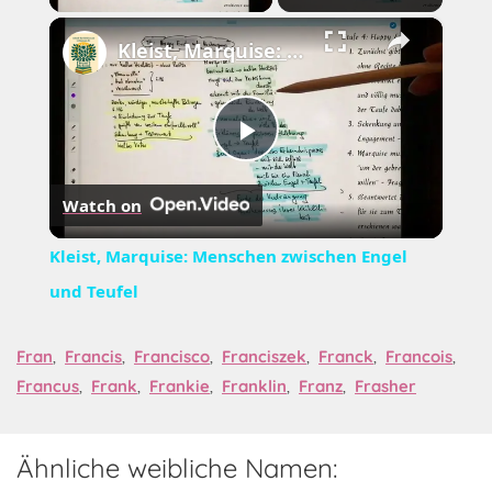
×
Kleist, Marquise: Menschen zwischen Engel und Teufel
Play
Watch on
Video
Kleist, Marquise: Menschen zwischen Engel
und Teufel
Fran
,
Francis
,
Francisco
,
Franciszek
,
Franck
,
Francois
,
Francus
,
Frank
,
Frankie
,
Franklin
,
Franz
,
Frasher
Ähnliche weibliche Namen: