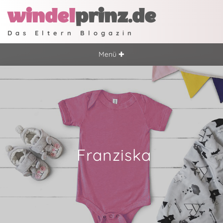
windel
prinz.de
Das Eltern Blogazin
Menü ✚
Franziska