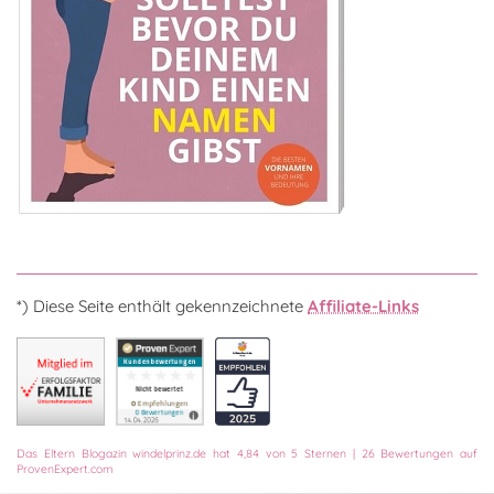
*) Diese Seite enthält gekennzeichnete
Affiliate-Links
Das
Eltern Blogazin
windelprinz.de
hat
4,84
von
5
Sternen
|
26
Bewertungen auf
ProvenExpert.com