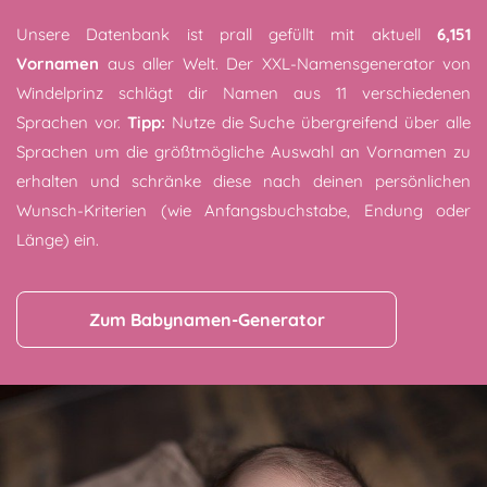
Unsere Datenbank ist prall gefüllt mit aktuell
6,151
Vornamen
aus aller Welt. Der XXL-Namensgenerator von
Windelprinz schlägt dir Namen aus 11 verschiedenen
Sprachen vor.
Tipp:
Nutze die Suche übergreifend über alle
Sprachen um die größtmögliche Auswahl an Vornamen zu
erhalten und schränke diese nach deinen persönlichen
Wunsch-Kriterien (wie Anfangsbuchstabe, Endung oder
Länge) ein.
Zum Babynamen-Generator