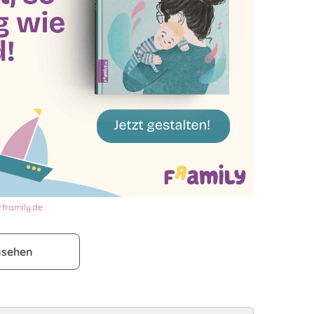
framily.de
nsehen