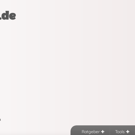
.de
n
Ratgeber
Tools