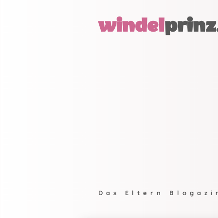
windel
prinz
Das Eltern Blogazi