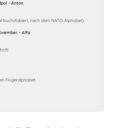
dpol - Anton
al buchstabiert, nach dem NATO-Alphabet):
November - Alfa
rift:
n Fingeralphabet: