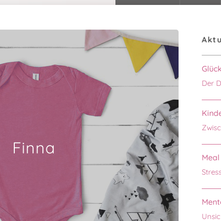
Aktu
Glüc
Der D
Kinde
Zwisc
Finna
Meal 
Stres
Menta
Unsic