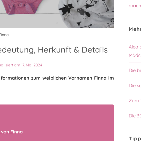
mach
Mehr
Finna
Alea 
deutung, Herkunft & Details
Mädc
ualisiert am 17. Mai 2024
Die b
 Informationen zum weiblichen Vornamen Finna im
Die 
Zum 
Die 3
 von Finna
Tipp