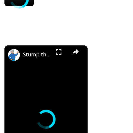
×
Stump the Builder #2