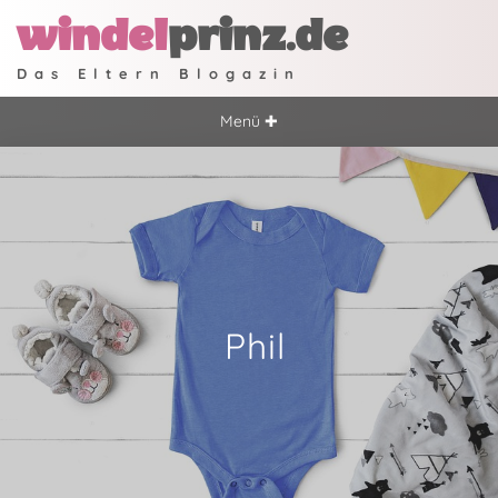
windel
prinz.de
Das Eltern Blogazin
Menü ✚
Phil